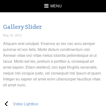
MENU
Gallery Slider
May 16, 2013
Aliquam erat volutpat. Vivamus ac leo nec arcu semper
pulvinar et non felis. Morbi dictum condimentum nisl.
Aenean vitae orci vitae metus lobortis pellentesque at ut
lacus. Morbi est leo, pretium a porttitor a, consequat sit
amet sapien. Etiam eleifend, orci eget fringilla venenatis,
neque nisi congue justo, vel consequat nisl ipsum et quam.
Integer eu sapien sit amet enim ullamcorper faucibus vitae
sit amet nunc.
Video Lightbox