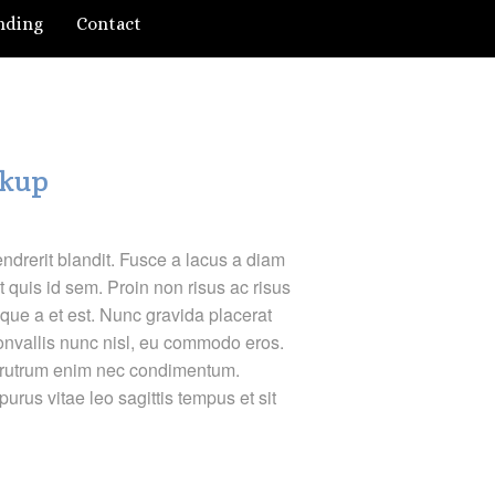
nding
Contact
ckup
endrerit blandit. Fusce a lacus a diam
t quis id sem. Proin non risus ac risus
que a et est. Nunc gravida placerat
onvallis nunc nisl, eu commodo eros.
rutrum enim nec condimentum.
urus vitae leo sagittis tempus et sit