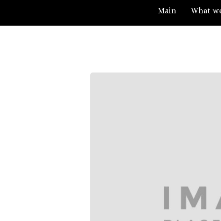
Main
What w