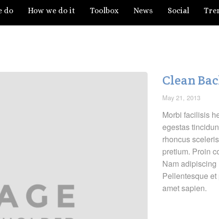
e do
How we do it
Toolbox
News
Social
Tre
Clean Ba
May 21, 2013
Morbi facilisis h
egestas tincidun
rhoncus sceleris
pretium. Proin c
Nam adipiscing 
Pellentesque et p
amet sapien.